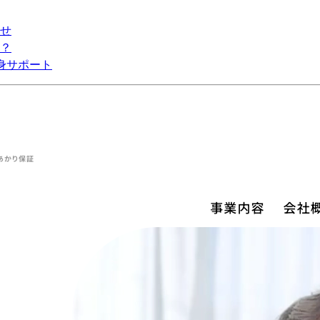
せ
？
身サポート