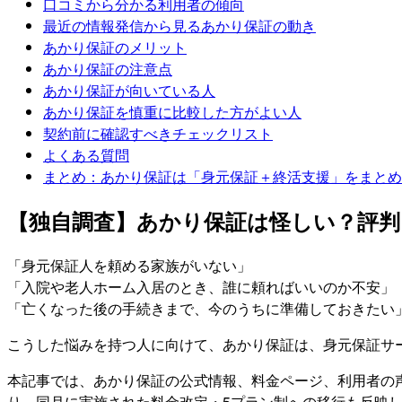
口コミから分かる利用者の傾向
最近の情報発信から見るあかり保証の動き
あかり保証のメリット
あかり保証の注意点
あかり保証が向いている人
あかり保証を慎重に比較した方がよい人
契約前に確認すべきチェックリスト
よくある質問
まとめ：あかり保証は「身元保証＋終活支援」をまとめ
【独自調査】あかり保証は怪しい？評判
「身元保証人を頼める家族がいない」
「入院や老人ホーム入居のとき、誰に頼ればいいのか不安」
「亡くなった後の手続きまで、今のうちに準備しておきたい
こうした悩みを持つ人に向けて、あかり保証は、身元保証サ
本記事では、あかり保証の公式情報、料金ページ、利用者の
り、同月に実施された料金改定・5プラン制への移行も反映