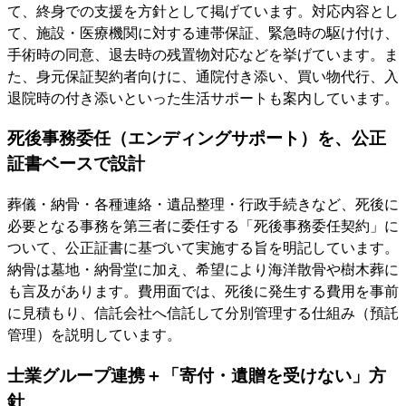
て、終身での支援を方針として掲げています。対応内容とし
て、施設・医療機関に対する連帯保証、緊急時の駆け付け、
手術時の同意、退去時の残置物対応などを挙げています。ま
た、身元保証契約者向けに、通院付き添い、買い物代行、入
退院時の付き添いといった生活サポートも案内しています。
死後事務委任（エンディングサポート）を、公正
証書ベースで設計
葬儀・納骨・各種連絡・遺品整理・行政手続きなど、死後に
必要となる事務を第三者に委任する「死後事務委任契約」に
ついて、公正証書に基づいて実施する旨を明記しています。
納骨は墓地・納骨堂に加え、希望により海洋散骨や樹木葬に
も言及があります。費用面では、死後に発生する費用を事前
に見積もり、信託会社へ信託して分別管理する仕組み（預託
管理）を説明しています。
士業グループ連携＋「寄付・遺贈を受けない」方
針