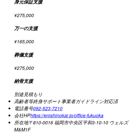
身元保証支援
¥275,000
万一の支援
¥165,000
葬儀支援
¥275,000
納骨支援
別途見積もり
高齢者等終身サポート事業者ガイドライン
対応済
電話番号
092-523-7210
会社HP
https://enishinokai.jp/office-fukuoka
所在地
〒810-0016 福岡市中央区平和3-10-10 ウェルズ
M&M1F