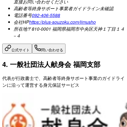
直接お問い合わせください
高齢者等終身サポート事業者ガイドライン
未確認
電話番号
092-406-5588
会社HP
https://plus-souzoku.com/jimusho
所在地
〒810-0001 福岡県福岡市中央区天神１丁目１４
−４
公式サイト
問い合わせる
4. 一般社団法人献身会 福岡支部
代表が行政書士で、高齢者等終身サポート事業のガイドライ
ンに沿って運営する身元保証サービス