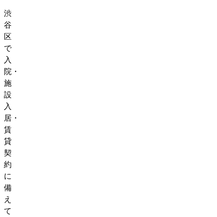
渋
谷
区
で
入
院・
施
設
入
居・
賃
貸
契
約
に
備
え
て