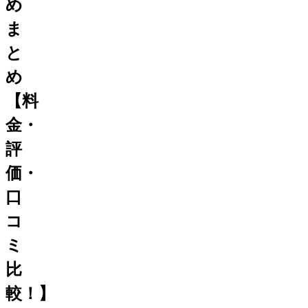
め
ま
と
め
【料
金・
評
価・
口
コ
ミ
比
較！】