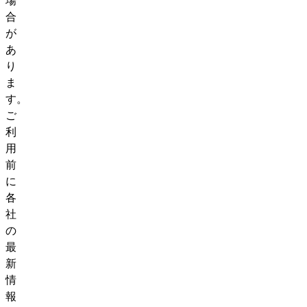
合
が
あ
り
ま
す。
ご
利
用
前
に
各
社
の
最
新
情
報