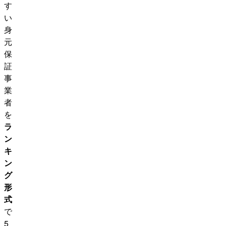
す
い
身
元
保
証
事
業
者
を
ラ
ン
キ
ン
グ
形
式
で
5