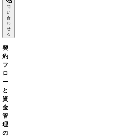
問
い
合
わ
せ
る
契
約
フ
ロ
ー
と
資
金
管
理
の