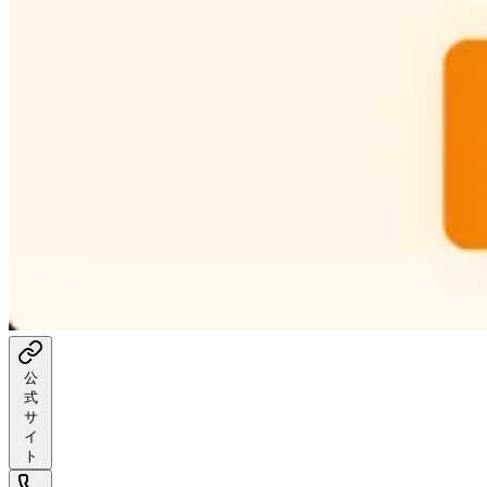
公
式
サ
イ
ト