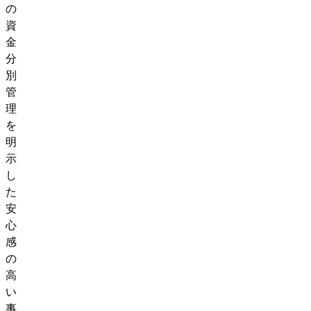
の
資
金
分
別
管
理
を
明
示
し
た
安
心
感
の
高
い
事