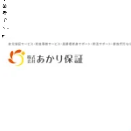
業
者
で
す。