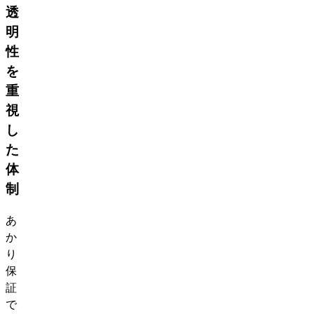
透
明
性
を
重
視
し
た
体
制
あ
か
り
保
証
で