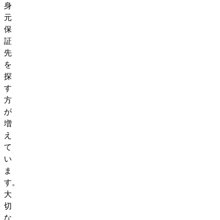
身
元
保
証
先
を
探
す
方
が
増
え
て
い
ま
す。
大
切
な