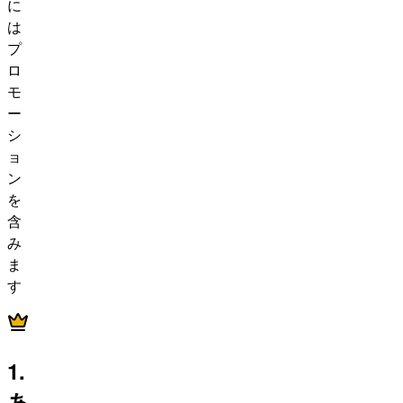
に
は
プ
ロ
モ
ー
シ
ョ
ン
を
含
み
ま
す
1.
あ