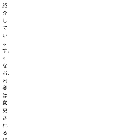
紹
介
し
て
い
ま
す。
※
な
お、
内
容
は
変
更
さ
れ
る
場