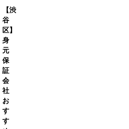
【渋
谷
区】
身
元
保
証
会
社
お
す
す