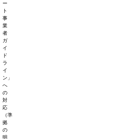
ー
ト
事
業
者
ガ
イ
ド
ラ
イ
ン」
へ
の
対
応
（準
拠
の
明