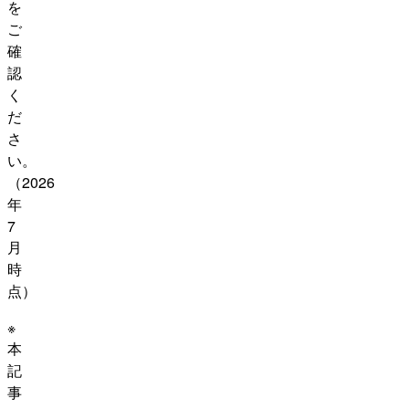
を
ご
確
認
く
だ
さ
い。
（2026
年
7
月
時
点）
※
本
記
事