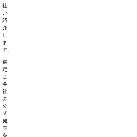
社
ご
紹
介
し
ま
す。
選
定
は
各
社
の
公
式
発
表
を