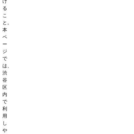
け
る
こ
と。
本
ペ
ー
ジ
で
は、
渋
谷
区
内
で
利
用
し
や