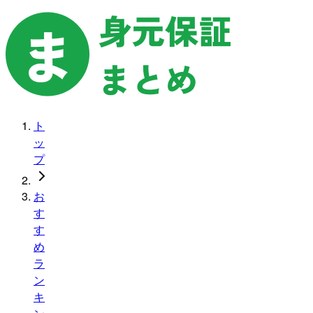
ト
ッ
プ
お
す
す
め
ラ
ン
キ