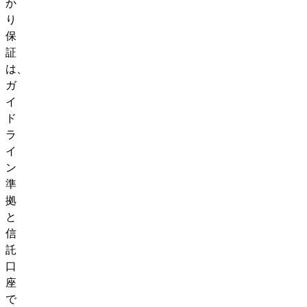
か
り
保
証
は、
ガ
イ
ド
ラ
イ
ン
準
拠
と
信
託
口
座
で