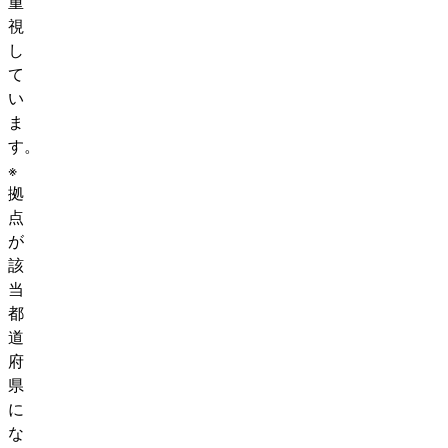
重
視
し
て
い
ま
す。
※
拠
点
が
該
当
都
道
府
県
に
な