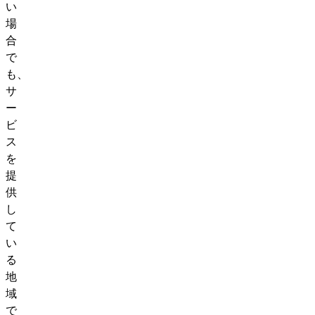
い
場
合
で
も、
サ
ー
ビ
ス
を
提
供
し
て
い
る
地
域
で