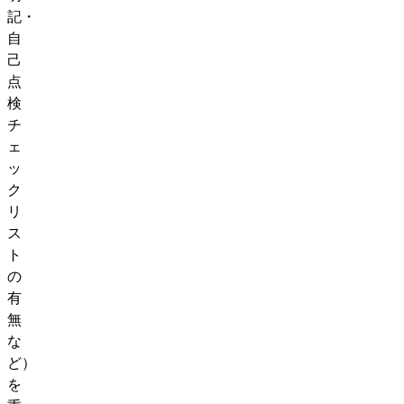
記・
自
己
点
検
チ
ェ
ッ
ク
リ
ス
ト
の
有
無
な
ど）
を