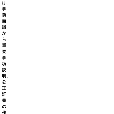
は、
事
前
面
談
か
ら
重
要
事
項
説
明、
公
正
証
書
の
作