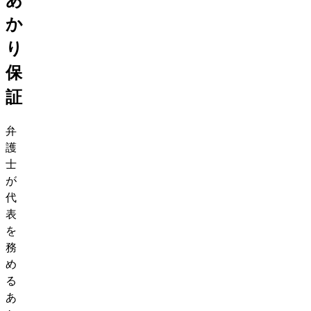
か
り
保
証
弁
護
士
が
代
表
を
務
め
る
あ