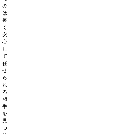
の
は、
長
く
安
心
し
て
任
せ
ら
れ
る
相
手
を
見
つ