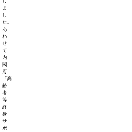
し
ま
し
た。
あ
わ
せ
て
内
閣
府
「高
齢
者
等
終
身
サ
ポ