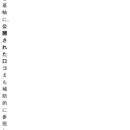
基
軸
に、
公
開
さ
れ
た
口
コ
ミ
も
補
助
的
に
参
照