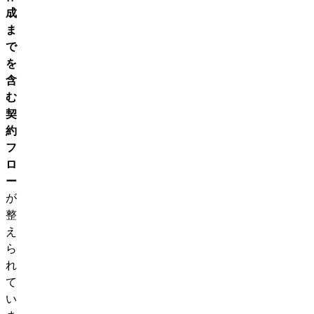
成
ま
で
を
含
む
契
約
フ
ロ
ー
が
整
え
ら
れ
て
い