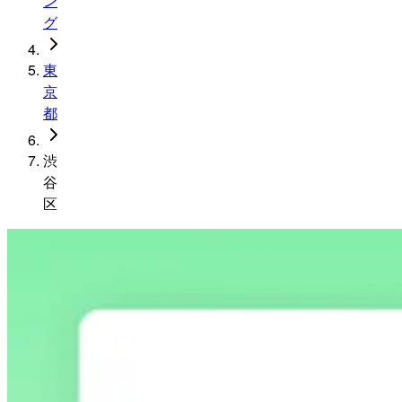
ン
グ
東
京
都
渋
谷
区